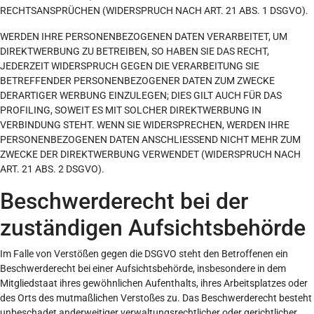
RECHTSANSPRÜCHEN (WIDERSPRUCH NACH ART. 21 ABS. 1 DSGVO).
WERDEN IHRE PERSONENBEZOGENEN DATEN VERARBEITET, UM
DIREKTWERBUNG ZU BETREIBEN, SO HABEN SIE DAS RECHT,
JEDERZEIT WIDERSPRUCH GEGEN DIE VERARBEITUNG SIE
BETREFFENDER PERSONENBEZOGENER DATEN ZUM ZWECKE
DERARTIGER WERBUNG EINZULEGEN; DIES GILT AUCH FÜR DAS
PROFILING, SOWEIT ES MIT SOLCHER DIREKTWERBUNG IN
VERBINDUNG STEHT. WENN SIE WIDERSPRECHEN, WERDEN IHRE
PERSONENBEZOGENEN DATEN ANSCHLIESSEND NICHT MEHR ZUM
ZWECKE DER DIREKTWERBUNG VERWENDET (WIDERSPRUCH NACH
ART. 21 ABS. 2 DSGVO).
Beschwerde­recht bei der
zuständigen Aufsichts­behörde
Im Falle von Verstößen gegen die DSGVO steht den Betroffenen ein
Beschwerderecht bei einer Aufsichtsbehörde, insbesondere in dem
Mitgliedstaat ihres gewöhnlichen Aufenthalts, ihres Arbeitsplatzes oder
des Orts des mutmaßlichen Verstoßes zu. Das Beschwerderecht besteht
unbeschadet anderweitiger verwaltungsrechtlicher oder gerichtlicher