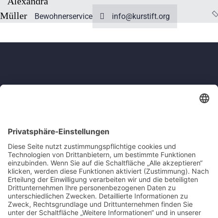
Alexandra
Müller
Bewohnerservice
info@kurstift.org
Kurstift Bad Brückenau e.V.
Schillerstr. 7
97769 Bad Brückenau
Tel.: 09741 84-0
Fax.: 09741 84-237
info@kurstift.org
www.kurstift.org